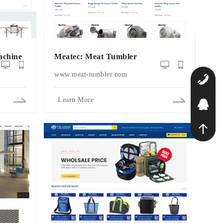
chine
Meatec: Meat Tumbler
www.meat-tumbler.com
1
Learn More
Q