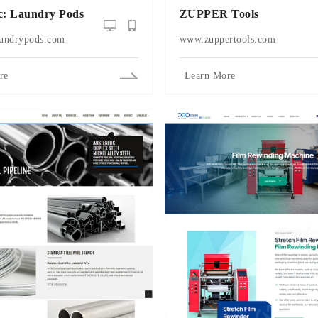
c: Laundry Pods
ZUPPER Tools
undrypods.com
www.zuppertools.com
re
Learn More