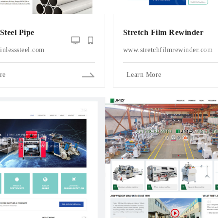
 Steel Pipe
Stretch Film Rewinder
nlesssteel.com
www.stretchfilmrewinder.com
re
Learn More